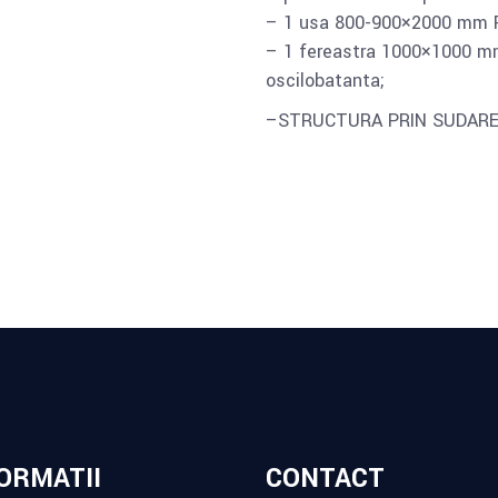
– 1 usa 800-900×2000 mm 
– 1 fereastra 1000×1000 m
oscilobatanta;
–STRUCTURA PRIN SUDAR
ORMATII
CONTACT