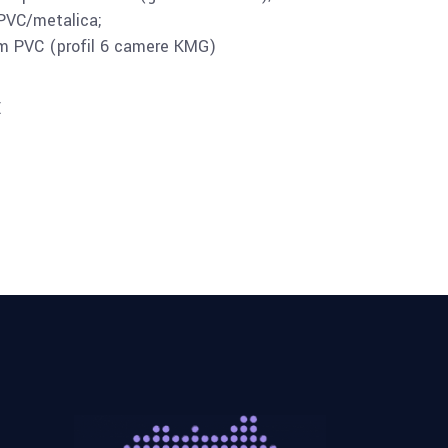
PVC/metalica;
m PVC (profil 6 camere KMG)
E