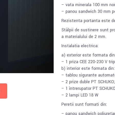
– vata minerala 100 mm no
– panou sandwich 30 mm po
Rezistenta portanta este d
Stâlpii de sustinere sunt pr
a materialului de 2 mm.
Instalatia electrica:
a) exterior este formata din
– 1 priza CEE 220-230 V trip
b) interior este formata din:
– tablou sigurante automat
– 2 prize duble PT SCHUKO;
– 1 întrerupator PT SCHUKO
E
– 2 lampi LED 18 W
Peretii sunt formati din:
– panou sandwich poliuretan