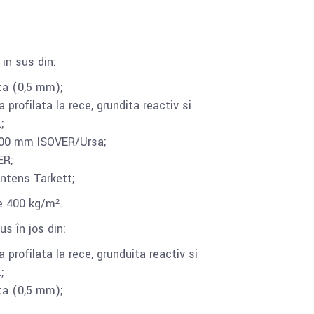
in sus din:
ita (0,5 mm);
profilata la rece, grundita reactiv si
;
100 mm ISOVER/Ursa;
ER;
ntens Tarkett;
e 400 kg/m².
s în jos din:
 profilata la rece, grunduita reactiv si
;
ita (0,5 mm);