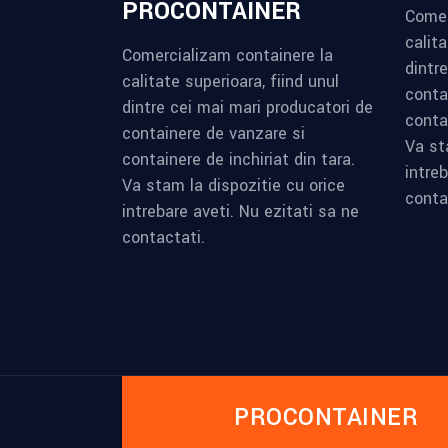
PROCONTAINER
Comer
calita
Comercializam containere la
dintr
calitate superioara, fiind unul
conta
dintre cei mai mari producatori de
contai
containere de vanzare si
Va st
containere de inchiriat din tara.
intreb
Va stam la dispozitie cu orice
conta
intrebare aveti. Nu ezitati sa ne
contactati.
PROCONTAINER