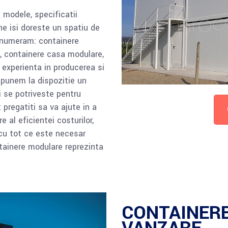
 modele, specificatii
ine isi doreste un spatiu de
enumeram: containere
, containere casa modulare,
 experienta in producerea si
 punem la dispozitie un
i se potriveste pentru
 pregatiti sa va ajute in a
e al eficientei costurilor,
e cu tot ce este necesar
ontainere modulare reprezinta
CONTAINER