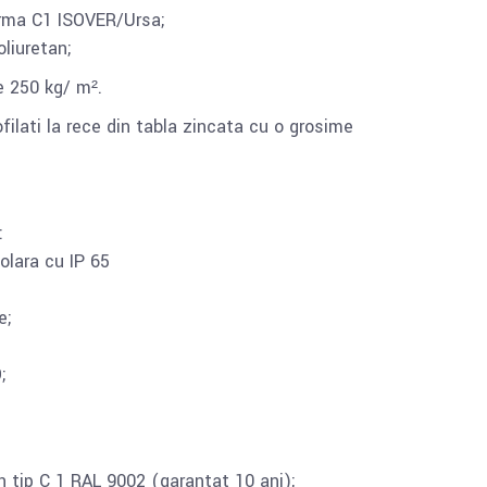
rma C1 ISOVER/Ursa;
liuretan;
e 250 kg/ m².
ofilati la rece din tabla zincata cu o grosime
:
olara cu IP 65
e;
;
 tip C 1 RAL 9002 (garantat 10 ani);