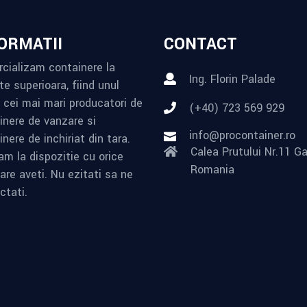
ORMATII
CONTACT
cializam containere la
Ing. Florin Palade
te superioara, fiind unul
e cei mai mari producatori de
(+40) 723 569 929
inere de vanzare si
info@procontainer.ro
nere de inchiriat din tara.
Calea Prutului Nr.11 Ga
am la dispozitie cu orice
Romania
are aveti. Nu ezitati sa ne
ctati.