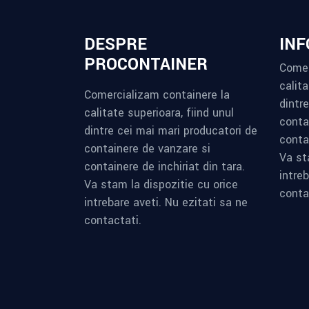
DESPRE
INF
PROCONTAINER
Comer
calita
Comercializam containere la
dintr
calitate superioara, fiind unul
conta
dintre cei mai mari producatori de
contai
containere de vanzare si
Va st
containere de inchiriat din tara.
intreb
Va stam la dispozitie cu orice
conta
intrebare aveti. Nu ezitati sa ne
contactati.